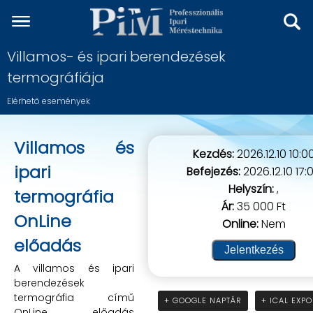
Villamos- és ipari berendezések
termográfiája
Elérhető események
Villamos és
Kezdés:
2026.12.10 10:0
ipari
Befejezés:
2026.12.10 17:
Helyszín:
,
termográfia
Ár:
35 000 Ft
OnLine
Online:
Nem
előadás
Jelentkezés
A villamos és ipari
berendezések
termográfia című
+ GOOGLE NAPTÁR
+ ICAL EXP
OnLine előadás