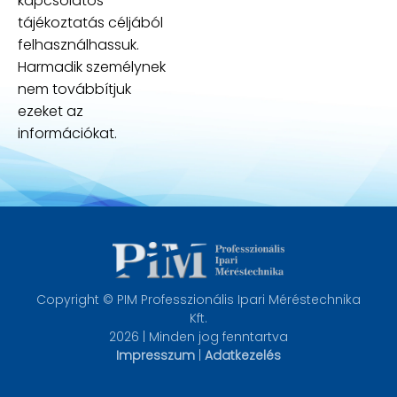
kapcsolatos
tájékoztatás céljából
felhasználhassuk.
Harmadik személynek
nem továbbítjuk
ezeket az
információkat.
Copyright © PIM Professzionális Ipari Méréstechnika
Kft.
2026 | Minden jog fenntartva
Impresszum
|
Adatkezelés