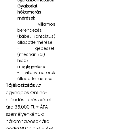
Gyakorlati
hőkamerás
mérések
- villamos
berendezés
(kábel, kontaktus)
állapotfelmérése
- gépészeti
(mechanikai)
hibák
megfigyelése
- villanymotorok
állapotfelmérése
Tájékoztatás
Az
egynapos OnLine-
előadások részvételi
ára 35.000 Ft + ÁFA
személyenként, a
háromnaposok ára
pedig 89.000 Ft + ÁFA.