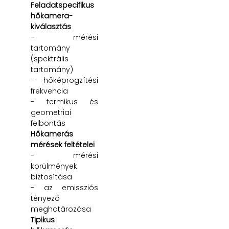
Feladatspecifikus
hőkamera-
kiválasztás
- mérési
tartomány
(spektrális
tartomány)
- hőképrögzítési
frekvencia
- termikus és
geometriai
felbontás
Hőkamerás
mérések feltételei
- mérési
körülmények
biztosítása
- az emissziós
tényező
meghatározása
Tipikus