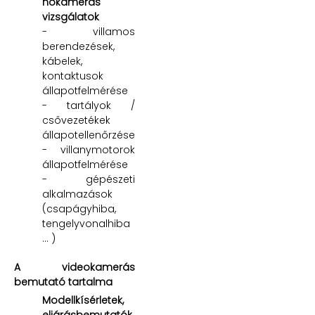
hőkamerás
vizsgálatok
- villamos
berendezések,
kábelek,
kontaktusok
állapotfelmérése
- tartályok /
csővezetékek
állapotellenőrzése
- villanymotorok
állapotfelmérése
- gépészeti
alkalmazások
(csapágyhiba,
tengelyvonalhiba
... )
A videokamerás
bemutató tartalma
Modellkísérletek,
eljárásbemutatók