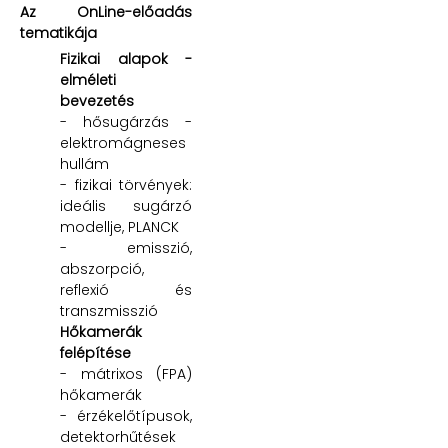
Az OnLine-előadás
tematikája
Fizikai alapok -
elméleti
bevezetés
- hősugárzás -
elektromágneses
hullám
- fizikai törvények:
ideális sugárzó
modellje, PLANCK
- emisszió,
abszorpció,
reflexió és
transzmisszió
Hőkamerák
felépítése
- mátrixos (FPA)
hőkamerák
- érzékelőtípusok,
detektorhűtések