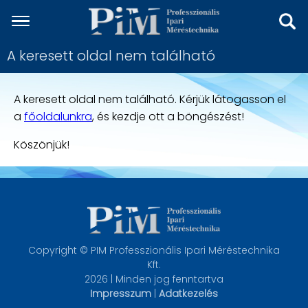
A keresett oldal nem található
A keresett oldal nem található. Kérjük látogasson el
a
főoldalunkra
, és kezdje ott a böngészést!
Köszönjük!
Copyright © PIM Professzionális Ipari Méréstechnika
Kft.
2026 | Minden jog fenntartva
Impresszum
|
Adatkezelés