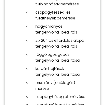
turbinaházak bemérése
csapágyfészek- és
furathelyek bemérése
hagyományos
tengelyvonal-beállítás
2 x 20°-os elfordulás alapú
tengelyvonal-beállítás
függőleges gépek
tengelyvonal-beállítása
kardánhajtások
tengelyvonal-beállítása
orsóirány (orsólógás)
mérése
csapágyhézag ellenőrzése
csapágyállapot felmérése