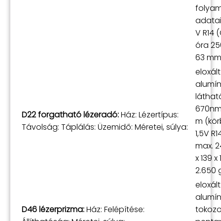
folya
adatai 
V R14 
óra 250
63 mm 
eloxált
alumí
láthat
670nm
D22 forgatható lézeradó:
Ház: Lézertípus:
m (kör
Távolság: Táplálás: Üzemidő: Méretei, súlya:
1,5V R1
max. 2
x 139 
2.650 
eloxált
alumí
D46 lézerprizma:
Ház: Felépítése:
tokozo