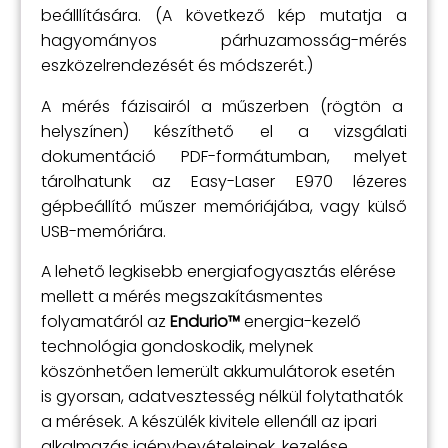
beálllítására. (A következő kép mutatja a
hagyományos párhuzamosság-mérés
eszközelrendezését és módszerét.)
A mérés fázisairól a műszerben (rögtön a
helyszínen) készíthető el a vizsgálati
dokumentáció PDF-formátumban, melyet
tárolhatunk az Easy-Laser E970 lézeres
gépbeállító műszer memóriájába, vagy külső
USB-memóriára.
A lehető legkisebb energiafogyasztás elérése
mellett a mérés megszakításmentes
folyamatáról az
Endurio™
energia-kezelő
technológia gondoskodik, melynek
köszönhetően lemerült akkumulátorok esetén
is gyorsan, adatvesztesség nélkül folytathatók
a mérések. A készülék kivitele ellenáll az ipari
alkalmazás igénybevételeinek, kezelése