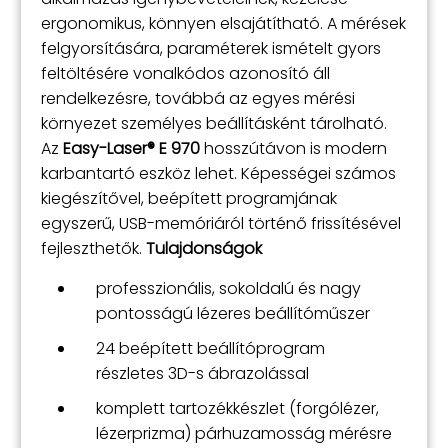
ergonomikus, könnyen elsajátítható. A mérések
felgyorsítására, paraméterek ismételt gyors
feltöltésére vonalkódos azonosító áll
rendelkezésre, továbbá az egyes mérési
környezet személyes beállításként tárolható.
Az
Easy-Laser® E 970
hosszútávon is modern
karbantartó eszköz lehet. Képességei számos
kiegészítővel, beépített programjának
egyszerű, USB-memóriáról történő frissítésével
fejleszthetők.
Tulajdonságok
professzionális, sokoldalú és nagy
pontosságú lézeres beállítóműszer
24 beépített beállítóprogram
részletes 3D-s ábrazolással
komplett tartozékkészlet (forgólézer,
lézerprizma) párhuzamosság mérésre