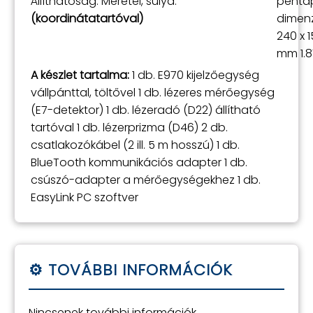
Állíthatóság: Méretei, súlya:
penta
(koordinátatartóval)
dimen
240 x 1
mm 1.8
A készlet tartalma:
1 db. E970 kijelzőegység
vállpánttal, töltővel 1 db. lézeres mérőegység
(E7-detektor) 1 db. lézeradó (D22) állítható
tartóval 1 db. lézerprizma (D46) 2 db.
csatlakozókábel (2 ill. 5 m hosszú) 1 db.
BlueTooth kommunikációs adapter 1 db.
csúszó-adapter a mérőegységekhez 1 db.
EasyLink PC szoftver
Nincsenek további információk.