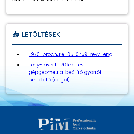
E970_brochure_05-0759_rev7_eng
Easy-Laser E970 lézeres
gépgeometria-beállító gyártói
ismertető (angol)