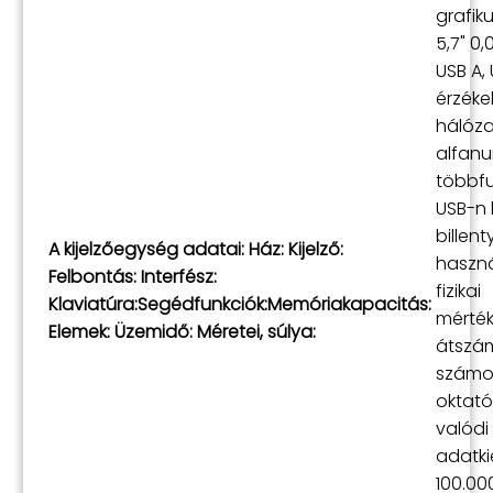
grafik
5,7" 0
USB A, 
érzékel
hálóza
alfanu
többfu
USB-n 
billent
A kijelzőegység adatai:
Ház: Kijelző:
haszn
Felbontás: Interfész:
fizikai
Klaviatúra:
Segédfunkciók:
Memóriakapacitás:
mérté
Elemek:
Üzemidő:
Méretei, súlya:
átszám
számo
oktató
valódi
adatki
100.00