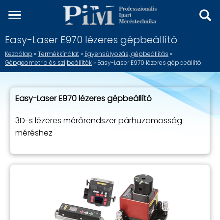
Easy-Laser E970 lézeres gépbeállító
Kezdőlap
»
Termékkínálat
»
Egyensúlyozás, gépbeállítás
»
Gépgeometria és szíjbeállítók
» Easy-Laser E970 lézeres gépbeállító
Easy-Laser E970 lézeres gépbeállító
3D-s lézeres mérőrendszer párhuzamosság
méréshez