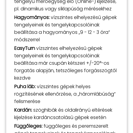
tengelyű mérőegység élő (Online-) kijelzése,
pl. dinamikus vagy síklapúság mérésekhez
Hagyományos:
vízszintes elhelyezésű gépek
tengelyeinek és tengelykapcsolóinak
beállítása a hagyományos „9 - 12 - 3 óra”
módszerrel
EasyTurn
vízszintes elhelyezésű gépek
tengelyeinek és tengelykapcsolóinak
beállítása már csupán kétszeri +/-20°-os
forgatás alapján, tetszőleges forgásszögtől
kezdve
Puha láb:
vízszintes gépek helyes
rögzítésének ellenőrzése, a „háromlábúság”
felismerése
Kardán:
szöghibák és oldalirányú eltérések
kijelzése kardáncsatolású gépek esetén
Függőleges:
függőleges és peremszerelt