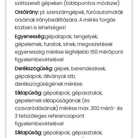
szétszerelt gépeken (többpontos módszer)
Orsóirány:
pl. szerszámgépek, fúróautomaták
orsóinak iránybeállítására. A mérés forgás
közben is lehetséges!
Egyenesség:
gépalapok, tengelyek,
gépelemek, furatok, sínek, megvezetések
egyenesség mérése legfeljebb 150 mérőpont
figyelembevételével
Derékszögűség:
gépek, berendezések,
gépalapok, állványok stb.
derékszögűségének mérése
Síklapúság:
gépalapok, gépasztalok,
gépelemek síklapúságának (és
csavaródásának) mérése max. 300 mérő- és
3 tetszőleges referenciapont
figyelembevételével
Síklapúság:
gépalapok, gépasztalok,