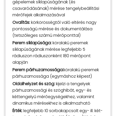
gépelemek síklapúságának (és
csavaródásának) mérése tengelybeállítási
mérőfejek alkalmazásával
Ovalítás:
körkörösségtől való eltérés nagy
pontosságú mérése és dokumentálása
(tetszőleges számú mérőponttal)
Perem síklapúsága:
köralakú peremek
síklapúságának mérése legfeljebb 5
rádiuszon rádiuszonként 180 mérőpont
alapján
Perem párhuzamossága:
köralakú peremek
párhuzamossága (egymáshoz képest)
Oldalhelyzet és szög:
kijelzi a tengelyek
párhuzamossági és szöghibát, egy- és
kéttengelyű mérőegységekhez, valamint
dinamikus mérésekhez is alkalmazható
Érték:
legfeljebb 10 sorbakapcsolt egy- ill. két-