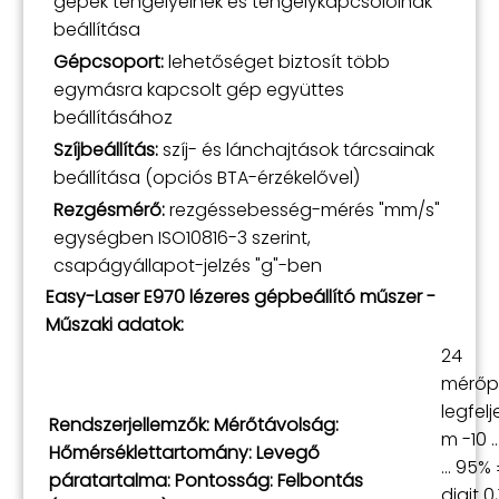
gépek tengelyeinek és tengelykapcsolóinak
beállítása
Gépcsoport:
lehetőséget biztosít több
egymásra kapcsolt gép együttes
beállításához
Szíjbeállítás:
szíj- és lánchajtások tárcsainak
beállítása (opciós BTA-érzékelővel)
Rezgésmérő:
rezgéssebesség-mérés "mm/s"
egységben ISO10816-3 szerint,
csapágyállapot-jelzés "g"-ben
Easy-Laser E970 lézeres gépbeállító műszer -
Műszaki adatok:
24
mérőp
legfel
Rendszerjellemzők: Mérőtávolság:
m -10 .
Hőmérséklettartomány: Levegő
... 95%
páratartalma: Pontosság: Felbontás
digit 0,1