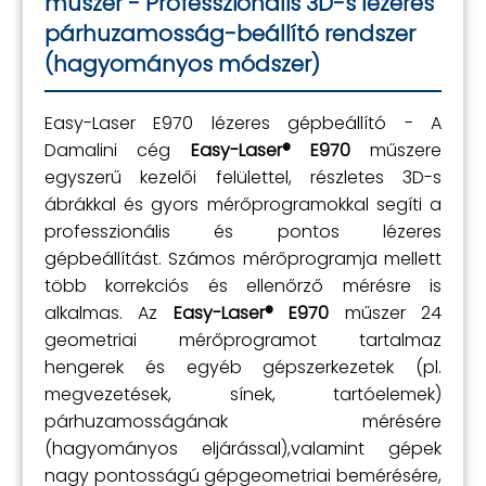
műszer - Professzionális 3D-s lézeres
párhuzamosság-beállító rendszer
(hagyományos módszer)
Easy-Laser E970 lézeres gépbeállító - A
Damalini cég
Easy-Laser® E970
műszere
egyszerű kezelői felülettel, részletes 3D-s
ábrákkal és gyors mérőprogramokkal segíti a
professzionális és pontos lézeres
gépbeállítást. Számos mérőprogramja mellett
több korrekciós és ellenőrző mérésre is
alkalmas. Az
Easy-Laser® E970
műszer 24
geometriai mérőprogramot tartalmaz
hengerek és egyéb gépszerkezetek (pl.
megvezetések, sínek, tartóelemek)
párhuzamosságának mérésére
(hagyományos eljárással),valamint gépek
nagy pontosságú gépgeometriai bemérésére,