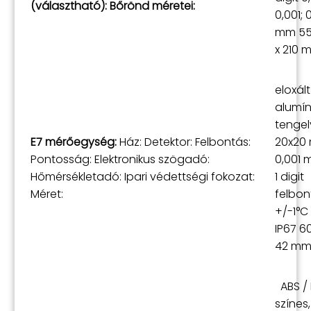
(választható): Bőrönd méretei:
0,001; 
mm 55
x 210 m
eloxált
alumín
tengel
E7 mérőegység:
Ház: Detektor: Felbontás:
20x20
Pontosság: Elektronikus szögadó:
0,001 
Hőmérsékletadó: Ipari védettségi fokozat:
1 digit
Méret:
felbont
+/-1°C
IP67 60
42 mm,
ABS / 
színes,