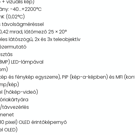
 + vizuális kép)
ny: -40...+2200°C
K (0,02°C)
s távolságméréssel
0,42 mrad, látómező 25 × 20°
les látószögű, 2x és 3x teleobjektív
lézermutató
asztás
(13MP) LED-lámpával
oom)
ép és fénykép egyszerre), PiP (kép-a-képben) és MFI (kon
 mp/kép)
el (hőkép-videó)
óriakártyára
el/távvezérlés
imenet
80 pixel) OLED érintőképernyő
el OLED)