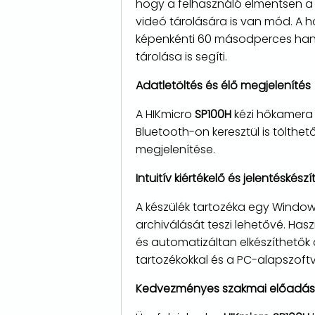
hogy a felhasználó elmentsen a 
videó tárolására is van mód. A 
képenkénti 60 másodperces hang­r
tárolása is segíti.
Adatletöltés
és élő megjelenítés
A HIKmicro
SP100H
kézi hőkamera 
Bluetooth-on keresztül is tölthet
megjelenítése.
Intuitív kiértékelő és jelentéskész
A készülék tartozéka egy Window
archiválását teszi lehetővé. Ha
és automatizáltan elkészíthetők
tartozékokkal és a PC-alapszoftv
Kedvezményes szakmai előadás