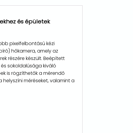
sekhez és épületek
bb pixelfelbontású kézi
pabíró) hőkamera, amely az
k részére készült. Beépített
 és sokoldalúsága kiváló
pek is rögzíthetők a mérendő
helyszíni méréseket, valamint a