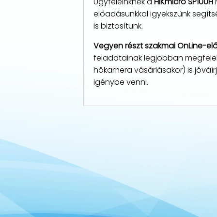
Ügyfeleinknek a
HIKmicro SP100H
előadásunkkal igyekszünk segíts
is biztosítunk.
Vegyen részt szakmai OnLine-el
feladatainak legjobban megfelel
hőkamera vásárlásakor) is jóváí
igénybe venni.
HIKmicro SP100H hőkamera rés
30 Hz
HIKmicro SP100H hőkamera gyá
2
van
60 mp/k
2080 x 16
van
8 db
7.5 … 14 µm