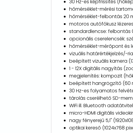
30 Hz-es képfrissítés (hőkép
hőmérséklet-mérési tartomá
hőmérséklet-felbontás 20 m
motoros autófókusz lézere
standardlencse: felbontás 
opcionális cserelencsék: szé
hőmérséklet-mérőpont és 
vizuális határértékjelzés/-ri
beépített vizuális kamera 
1 - 12X digitális nagyítás (z
megjelenítés: kompozit (hők
beépített hangrögzítő (60
30 Hz-es folyamatos felvét
tárolás cserélhető SD-mem
WiFi ill. Bluetooth adatátvit
micro-HDMI digitális videok
nagy fényerejű 5,1" (1920x10
optikai kereső (1024x768 pix