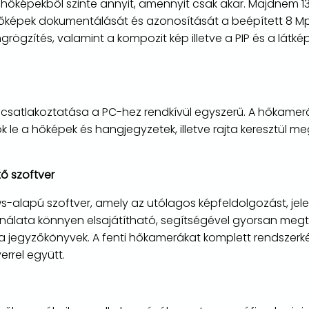
hőképekből szinte annyit, amennyit csak akar. Majdnem 13
hőképek dokumentálását és azonosítását a beépített 8 Mpi
ögzítés, valamint a kompozit kép illetve a PIP és a látké
csatlakoztatása a PC-hez rendkívül egyszerű. A hőkamerár
ők le a hőképek és hangjegyzetek, illetve rajta keresztül 
ítő szoftver
s-alapú szoftver, amely az utólagos képfeldolgozást, jele
sználata könnyen elsajátítható, segítségével gyorsan me
 a jegyzőkönyvek. A fenti hőkamerákat komplett rendszerk
errel együtt.