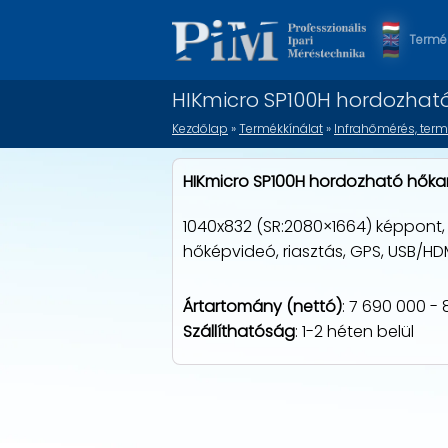
Termék
HIKmicro SP100H hordozha
Kezdőlap
»
Termékkínálat
»
Infrahőmérés, term
HIKmicro SP100H hordozható hők
1040x832 (SR:2080×1664) képpont, 
hőképvideó, riasztás, GPS, USB/HDMI
Ártartomány (nettó)
: 7 690 000 -
Szállíthatóság
: 1-2 héten belül