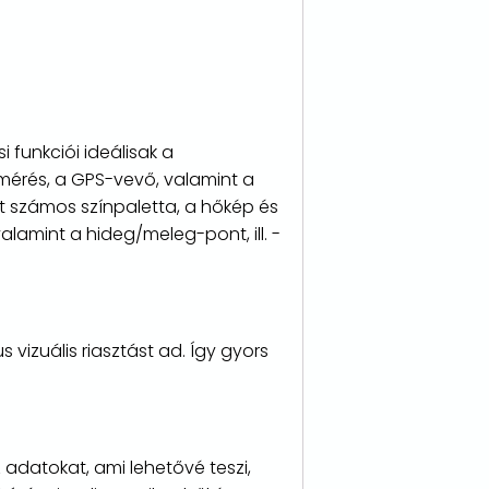
i funkciói ideálisak a
gmérés, a GPS-vevő, valamint a
ét számos színpaletta, a hőkép és
lamint a hideg/meleg-pont, ill. -
vizuális riasztást ad. Így gyors
 adatokat, ami lehetővé teszi,