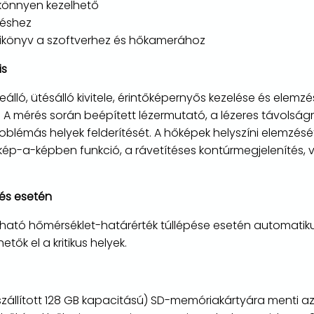
l, könnyen kezelhető
léshez
zikönyv a szoftverhez és hőkamerához
is
lló, ütésálló kivitele, érintőképernyős kezelése és elemzés
e. A mérés során beépített lézermutató, a lézeres távolsá
oblémás helyek felderítését. A hőképek helyszíni elemzés
ép-a-képben funkció, a rávetítéses kontúrmegjelenítés, va
pés esetén
tható hőmérséklet-határérték túllépése esetén automatikus 
tők el a kritikus helyek.
zállított 128 GB kapacitású) SD-memóriakártyára menti az