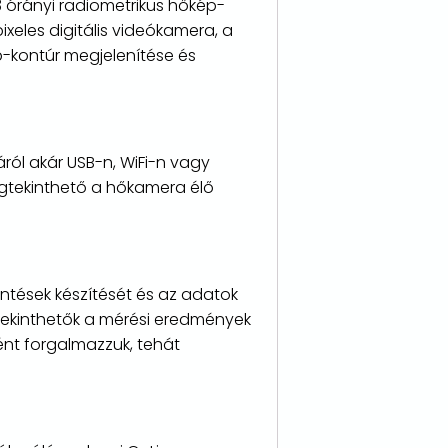
 órányi radiometrikus hőkép-
xeles digitális videókamera, a
p-kontúr megjelenítése és
ól akár USB-n, WiFi-n vagy
megtekinthető a hőkamera élő
ntések készítését és az adatok
gtekinthetők a mérési eredmények
ént forgalmazzuk, tehát