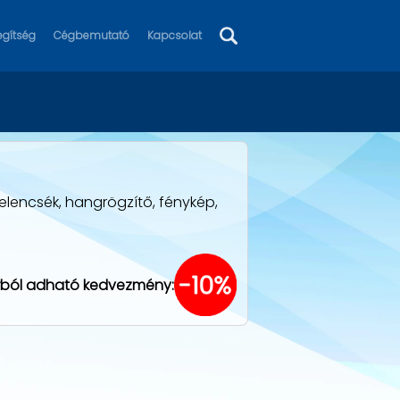
egítség
Cégbemutató
Kapcsolat
relencsék, hangrögzítő, fénykép,
rból adható kedvezmény: