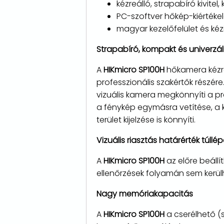
kézreálló, strapabíró kivite
PC-szoftver hőkép-kiértéke
magyar kezelőfelület és ké
Strapabíró, kompakt és univerzál
A
HIKmicro SP100H
hőkamera kézreá
professzionális szakértők részér
vizuális kamera megkönnyíti a pr
a fénykép egymásra vetítése, a k
terület kijelzése is könnyíti.
Vizuális riasztás határérték túllé
A
HIKmicro SP100H
az előre beállí
ellenőrzések folyamán sem kerülhe
Nagy memóriakapacitás
A
HIKmicro SP100H
a cserélhető (s