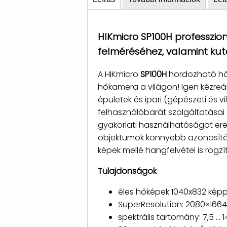
HIKmicro SP100H professzion
felméréséhez, valamint kut
A HIKmicro
SP100H
hordozható hők
hőkamera a világon! Igen kézreáll
épületek és ipari (gépészeti és 
felhasználóbarát szolgáltatásai 
gyakorlati használhatóságot ere
objektumok könnyebb azonosítása
képek mellé hangfelvétel is rögzí
Tulajdonságok
éles hőképek 1040x832 képp
SuperResolution: 2080×1664 
spektrális tartomány: 7,5 ...