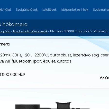
kínálat
Szolgáltatások
Letöltések
Időpontok és hírek
Szakmai s
tó hőkamera
ográfia
»
Hordozható hőkamerák
» HIKmicro SP100H hordozható hőkamera
amera
20mK, 30Hz, -20...+2200°C, autófókusz, lézertávolság, cse
/WiFi/Bluetooth, ipari, épület, kutatás
 8 500 000 HUF
Az á