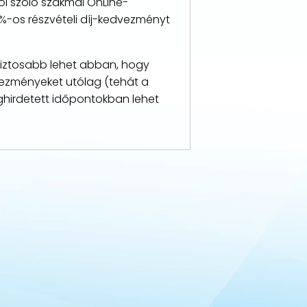
ól szóló szakmai OnLine-
%-os részvételi díj-kedvezményt
biztosabb lehet abban, hogy
vezményeket utólag (tehát a
ghirdetett időpontokban lehet