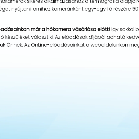
hőkamerák sikeres alkalmazásához a termográfia alapjair
éget nyújtani, amihez kameránként egy-egy fő részére 50
őadásainkon már a hőkamera vásárlása előtt!
Így sokkal 
ő készüléket választ ki. Az előadások díjából adható ked
rjuk Önnek. Az OnLine-előadásainkat a weboldalunkon me
zletes specifikáció (magyar)
rtói ismertető (angol)
0 mK
50 x 40 °
ép
64 pixel