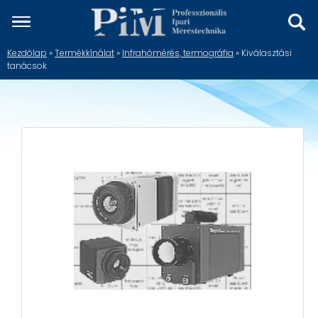
Kezdőlap
»
Termékkínálat
»
Infrahőmérés, termográfia
» Kiválasztási
tanácsok