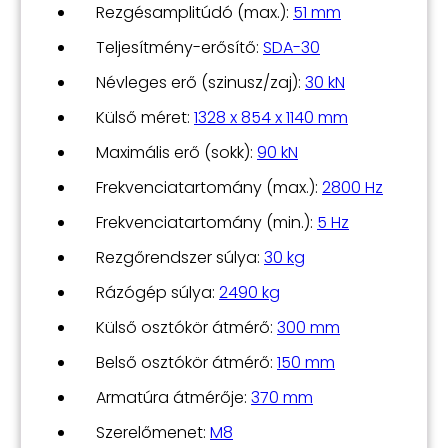
Rezgésamplitúdó (max.):
51 mm
Teljesítmény-erősítő:
SDA-30
Névleges erő (szinusz/zaj):
30 kN
Külső méret:
1328 x 854 x 1140 mm
Maximális erő (sokk):
90 kN
Frekvenciatartomány (max.):
2800 Hz
Frekvenciatartomány (min.):
5 Hz
Rezgőrendszer súlya:
30 kg
Rázógép súlya:
2490 kg
Külső osztókör átmérő:
300 mm
Belső osztókör átmérő:
150 mm
Armatúra átmérője:
370 mm
Szerelőmenet:
M8