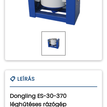
Dongling ES-30-370
léghűtéses rázógép