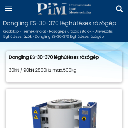
Dongling ES-30-370 léghűtéses rázógép
Kezdőlap
»
Termékkínálat
»
Rázógépek, rázóasztalok
»
Univerzális
léghűtéses rázók
» Dongling ES-30-370 léghűtéses rázógép
Dongling ES-30-370 léghűtéses rázógép
30kN / 90kN 2800Hz max.500kg