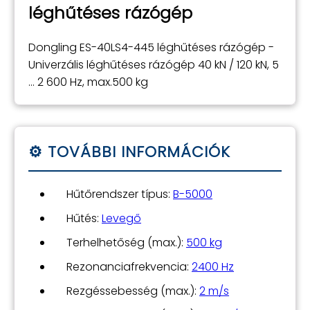
léghűtéses rázógép
Dongling ES-40LS4-445 léghűtéses rázógép -
Univerzális léghűtéses rázógép 40 kN / 120 kN, 5
... 2 600 Hz, max.500 kg
Hűtőrendszer típus:
B-5000
Hűtés:
Levegő
Terhelhetőség (max.):
500 kg
Rezonanciafrekvencia:
2400 Hz
Rezgéssebesség (max.):
2 m/s