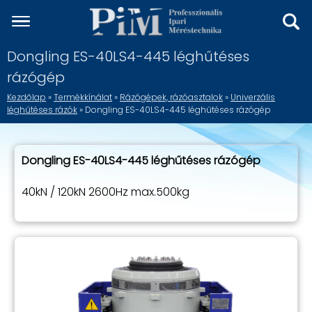
Dongling ES-40LS4-445 léghűtéses
rázógép
Kezdőlap
»
Termékkínálat
»
Rázógépek, rázóasztalok
»
Univerzális
léghűtéses rázók
» Dongling ES-40LS4-445 léghűtéses rázógép
Dongling ES-40LS4-445 léghűtéses rázógép
40kN / 120kN 2600Hz max.500kg