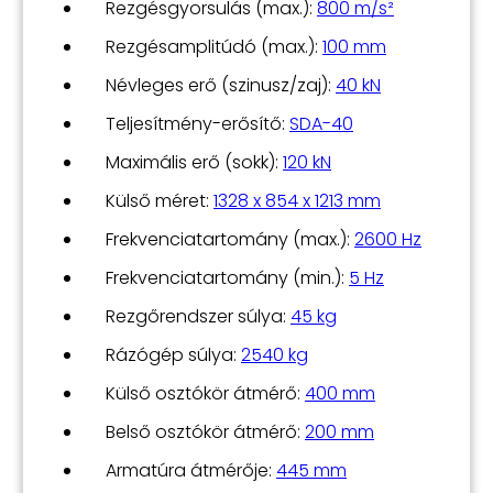
Rezgésgyorsulás (max.):
800 m/s²
Rezgésamplitúdó (max.):
100 mm
Névleges erő (szinusz/zaj):
40 kN
Teljesítmény-erősítő:
SDA-40
Maximális erő (sokk):
120 kN
Külső méret:
1328 x 854 x 1213 mm
Frekvenciatartomány (max.):
2600 Hz
Frekvenciatartomány (min.):
5 Hz
Rezgőrendszer súlya:
45 kg
Rázógép súlya:
2540 kg
Külső osztókör átmérő:
400 mm
Belső osztókör átmérő:
200 mm
Armatúra átmérője:
445 mm