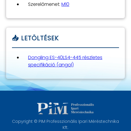
Szerelőmenet:
M10
Dongling ES-40LS4-445 részletes
specifikáció (angol)
Copyright © PIM Professzionális Ipari Méréstechnika
Kft.