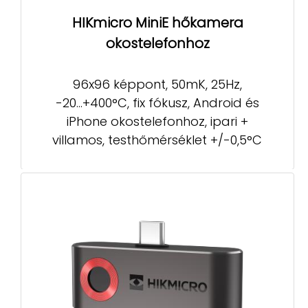
HIKmicro MiniE hőkamera
okostelefonhoz
96x96 képpont, 50mK, 25Hz,
-20...+400°C, fix fókusz, Android és
iPhone okostelefonhoz, ipari +
villamos, testhőmérséklet +/-0,5°C