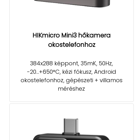
HIKmicro Mini3 hőkamera
okostelefonhoz
384x288 képpont, 35mK, 50Hz,
-20...+650°C, kézi fókusz, Android
okostelefonhoz, gépészeti + villamos
méréshez