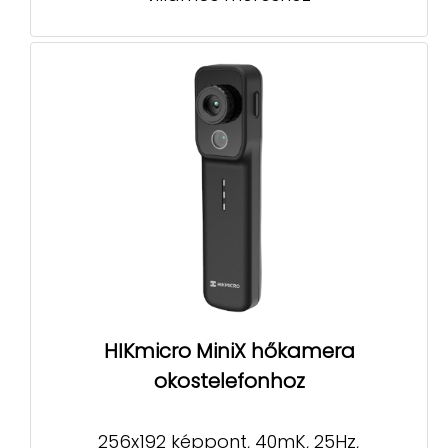
HIKmicro MiniX hőkamera
okostelefonhoz
256x192 képpont, 40mK, 25Hz,