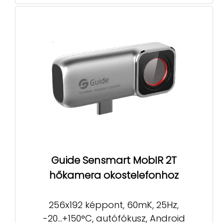
Guide Sensmart MobIR 2T
hőkamera okostelefonhoz
256x192 képpont, 60mK, 25Hz,
-20...+150°C, autófókusz, Android