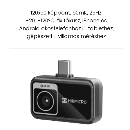
120x90 képpont, 60mK, 25Hz,
-20...+120°C, fix fókusz, iPhone és
Android okostelefonhoz ill. tablethez,
gépészeti + villamos méréshez