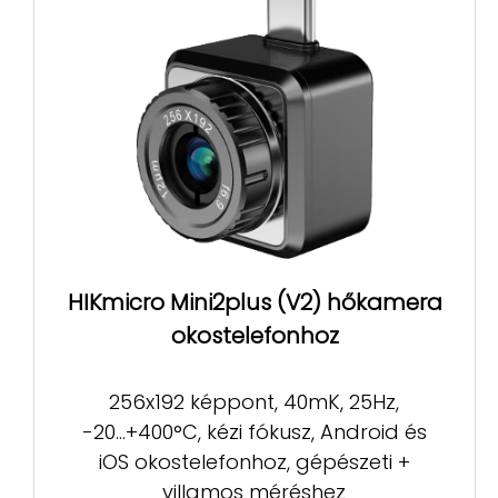
HIKmicro Mini2plus (V2) hőkamera
okostelefonhoz
256x192 képpont, 40mK, 25Hz,
-20...+400°C, kézi fókusz, Android és
iOS okostelefonhoz, gépészeti +
villamos méréshez