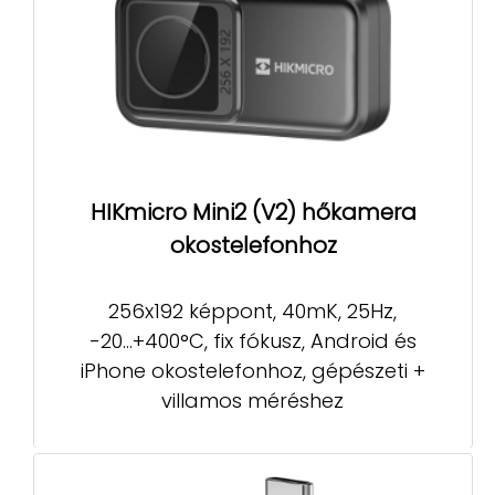
HIKmicro Mini2 (V2) hőkamera
okostelefonhoz
256x192 képpont, 40mK, 25Hz,
-20...+400°C, fix fókusz, Android és
iPhone okostelefonhoz, gépészeti +
villamos méréshez