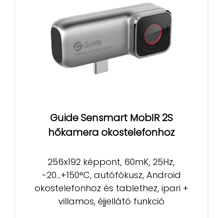
Guide Sensmart MobIR 2S
hőkamera okostelefonhoz
256x192 képpont, 60mK, 25Hz,
-20...+150°C, autófókusz, Android
okostelefonhoz és tablethez, ipari +
villamos, éjjellátó funkció