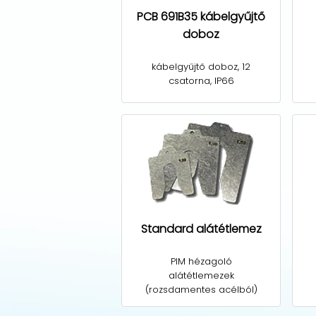
PCB 691B35 kábelgyűjtő
doboz
kábelgyűjtő doboz, 12
csatorna, IP66
Standard alátétlemez
PIM hézagoló
alátétlemezek
(rozsdamentes acélból)