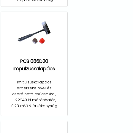
PCB 086D20
impulzuskalapács
Impulzuskalapács
erőérzékelővel és
cserélhető csúcsokkal,
±22240 N méréshatár,
0,23 mV/N érzékenység