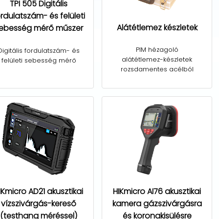
TPI 505 Digitális
rdulatszám- és felületi
Alátétlemez készletek
ebesség mérő műszer
PIM hézagoló
Digitális fordulatszám- és
alátétlemez-készletek
felületi sebesség mérő
rozsdamentes acélból
IKmicro AD21 akusztikai
HIKmicro AI76 akusztikai
vízszivárgás-kereső
kamera gázszivárgásra
(testhang méréssel)
és koronakisülésre