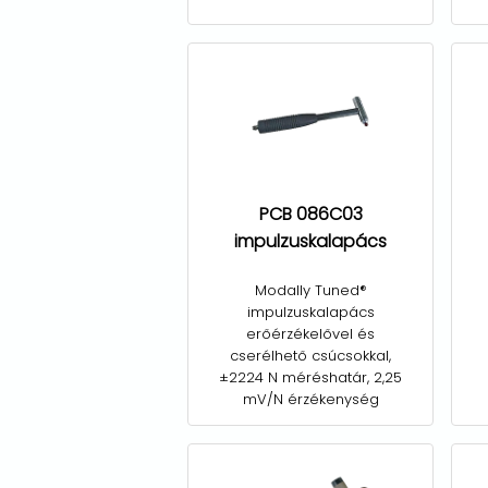
PCB 086C03
impulzuskalapács
Modally Tuned®
impulzuskalapács
erőérzékelővel és
cserélhető csúcsokkal,
±2224 N méréshatár, 2,25
mV/N érzékenység