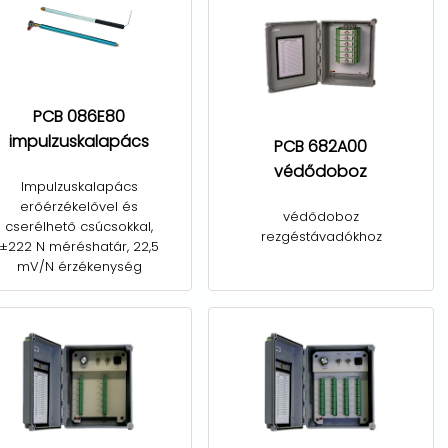
PCB 086E80
impulzuskalapács
PCB 682A00
védődoboz
Impulzuskalapács
erőérzékelővel és
védődoboz
cserélhető csúcsokkal,
rezgéstávadókhoz
±222 N méréshatár, 22,5
mV/N érzékenység