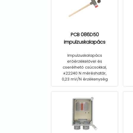
PCB 086D50
impulzuskalapács
Impulzuskalapács
erőérzékelővel és
cserélhető csúcsokkal,
±22240 N méréshatár,
0,23 mV/N érzékenység