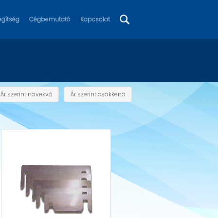
egítség
Cégbemutató
Kapcsolat
Ár szerint növekvő
Ár szerint csökkenő