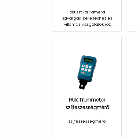
akusztikai kamera
szivárgás-kereséshez és
villamos vizsgálatokhoz
HUK Trummeter
szíjfeszességmérő
szíjfeszességmérő