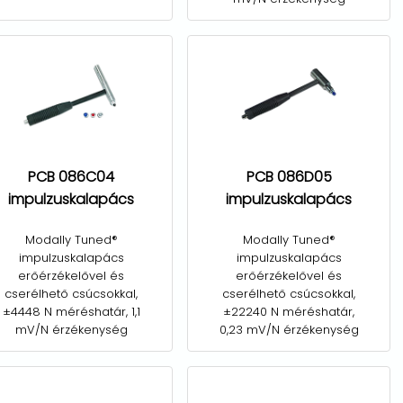
PCB 086C04
PCB 086D05
impulzuskalapács
impulzuskalapács
Modally Tuned®
Modally Tuned®
impulzuskalapács
impulzuskalapács
erőérzékelővel és
erőérzékelővel és
cserélhető csúcsokkal,
cserélhető csúcsokkal,
±4448 N méréshatár, 1,1
±22240 N méréshatár,
mV/N érzékenység
0,23 mV/N érzékenység