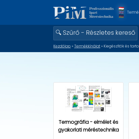
Termék
🔍 Szűrő - Részletes kereső
Kezdőlap
»
Termékkínálat
» Kiegészítők és tart
Termográfia - elmélet és
gyakorlati méréstechnika