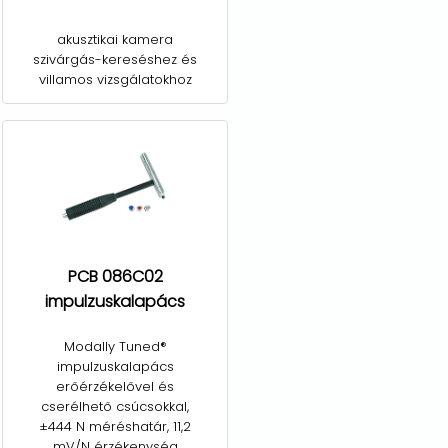
akusztikai kamera
szivárgás-kereséshez és
villamos vizsgálatokhoz
PCB 086C02
impulzuskalapács
Modally Tuned®
impulzuskalapács
erőérzékelővel és
cserélhető csúcsokkal,
±444 N méréshatár, 11,2
mV/N érzékenység