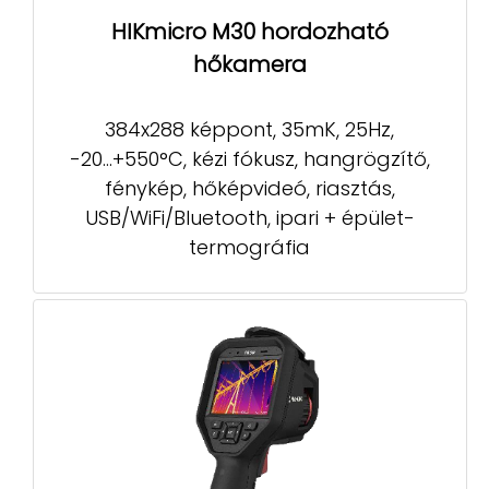
HIKmicro M30 hordozható
hőkamera
384x288 képpont, 35mK, 25Hz,
-20...+550°C, kézi fókusz, hangrögzítő,
fénykép, hőképvideó, riasztás,
USB/WiFi/Bluetooth, ipari + épület-
termográfia