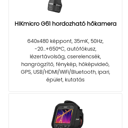
HIKmicro G61 hordozható hőkamera
640x480 képpont, 35mK, 50Hz,
-20...+650°C, autófókusz,
lézertávolság, cserelencsék,
hangrögzítő, fénykép, hőképvideó,
GPS, USB/HDMI/WiFi/Bluetooth, ipari,
épület, kutatás