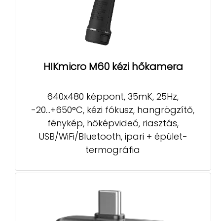
HIKmicro M60 kézi hőkamera
640x480 képpont, 35mK, 25Hz,
-20...+650°C, kézi fókusz, hangrögzítő,
fénykép, hőképvideó, riasztás,
USB/WiFi/Bluetooth, ipari + épület-
termográfia