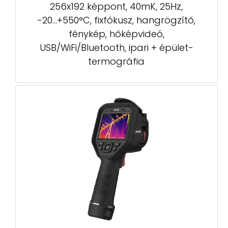
256x192 képpont, 40mK, 25Hz,
-20...+550°C, fixfókusz, hangrögzítő,
fénykép, hőképvideó,
USB/WiFi/Bluetooth, ipari + épület-
termográfia