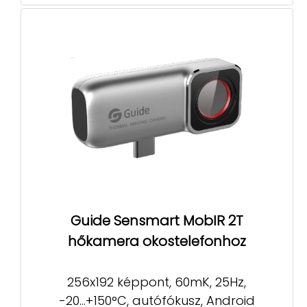
Guide Sensmart MobIR 2T
hőkamera okostelefonhoz
256x192 képpont, 60mK, 25Hz,
-20...+150°C, autófókusz, Android