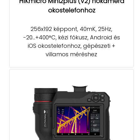
HIKmicro Mini2plus (V2) hőkamera
okostelefonhoz
256x192 képpont, 40mK, 25Hz,
-20...+400°C, kézi fókusz, Android és
iOS okostelefonhoz, gépészeti +
villamos méréshez