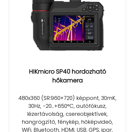
HIKmicro SP40 hordozható
hőkamera
480x360 (SR:960×720) képpont, 30mK,
30Hz, -20...+650°C, autófókusz,
lézertávolság, csereobjektívek,
hangrögzítő, fénykép, hőképvideó,
WiFi, Bluetooth, HDMI, USB, GPS, ipar,