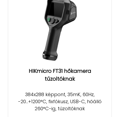
HIKmicro FT31 hőkamera
tűzoltóknak
384x288 képpont, 35mK, 60Hz,
-20...+1200°C, fixfókusz, USB-C, hőálló
260°C-ig, tűzoltóknak