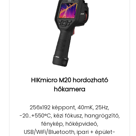
HIKmicro M20 hordozható
hőkamera
256x192 képpont, 40mK, 25Hz,
-20...+550°C, kézi fókusz, hangrögzítő,
fénykép, hőképvideó,
USB/WiFi/Bluetooth, ipari + épület-