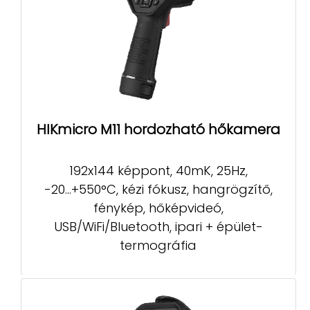
HIKmicro M11 hordozható hőkamera
192x144 képpont, 40mK, 25Hz,
-20...+550°C, kézi fókusz, hangrögzítő,
fénykép, hőképvideó,
USB/WiFi/Bluetooth, ipari + épület-
termográfia