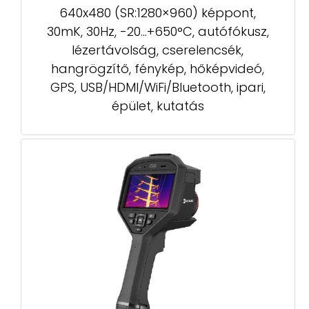
640x480 (SR:1280×960) képpont,
30mK, 30Hz, -20...+650°C, autófókusz,
lézertávolság, cserelencsék,
hangrögzítő, fénykép, hőképvideó,
GPS, USB/HDMI/WiFi/Bluetooth, ipari,
épület, kutatás