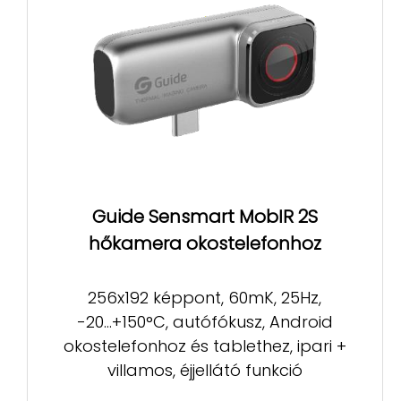
Guide Sensmart MobIR 2S
hőkamera okostelefonhoz
256x192 képpont, 60mK, 25Hz,
-20...+150°C, autófókusz, Android
okostelefonhoz és tablethez, ipari +
villamos, éjjellátó funkció