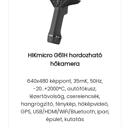
HIKmicro G61H hordozható
hőkamera
640x480 képpont, 35mK, 50Hz,
-20...+2000°C, autófókusz,
lézertávolság, cserelencsék,
hangrögzítő, fénykép, hőképvideó,
GPS, USB/HDMI/WiFi/Bluetooth, ipari,
épület, kutatás