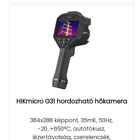
HIKmicro G31 hordozható hőkamera
384x288 képpont, 35mK, 50Hz,
-20...+650°C, autófókusz,
lézertávolság, cserelencsék,