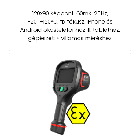
120x90 képpont, 60mK, 25Hz,
-20...+120°C, fix fókusz, iPhone és
Android okostelefonhoz ill. tablethez,
gépészeti + villamos méréshez