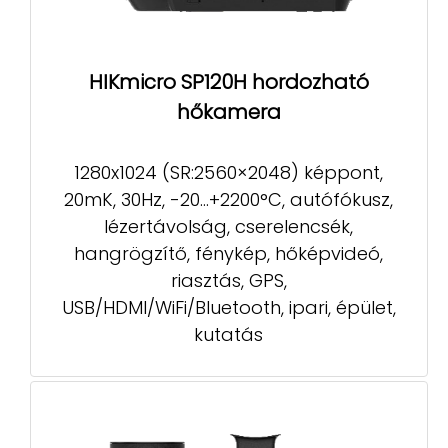
HIKmicro SP120H hordozható
hőkamera
1280x1024 (SR:2560×2048) képpont,
20mK, 30Hz, -20...+2200°C, autófókusz,
lézertávolság, cserelencsék,
hangrögzítő, fénykép, hőképvideó,
riasztás, GPS,
USB/HDMI/WiFi/Bluetooth, ipari, épület,
kutatás