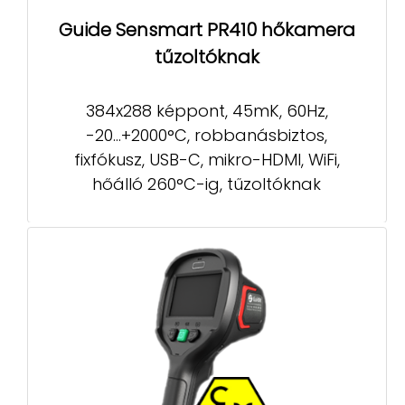
Guide Sensmart PR410 hőkamera
tűzoltóknak
384x288 képpont, 45mK, 60Hz,
-20...+2000°C, robbanásbiztos,
fixfókusz, USB-C, mikro-HDMI, WiFi,
hőálló 260°C-ig, tűzoltóknak