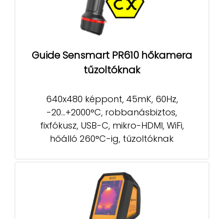
Guide Sensmart PR610 hőkamera
tűzoltóknak
640x480 képpont, 45mK, 60Hz,
-20...+2000°C, robbanásbiztos,
fixfókusz, USB-C, mikro-HDMI, WiFi,
hőálló 260°C-ig, tűzoltóknak