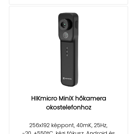
HIKmicro MiniX hőkamera
okostelefonhoz
256x192 képpont, 40mK, 25Hz,
-20...+550°C, kézi fókusz, Android és