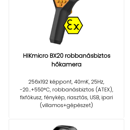
HIKmicro BX20 robbanásbiztos
hőkamera
256x192 képpont, 40mK, 25Hz,
-20...+550°C, robbanásbiztos (ATEX),
fixfókusz, fénykép, riasztás, USB, ipari
(villamos+gépészet)