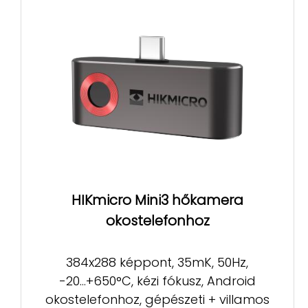
HIKmicro Mini3 hőkamera
okostelefonhoz
384x288 képpont, 35mK, 50Hz,
-20...+650°C, kézi fókusz, Android
okostelefonhoz, gépészeti + villamos