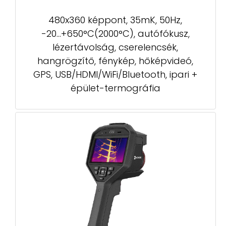
480x360 képpont, 35mK, 50Hz,
-20...+650°C(2000°C), autófókusz,
lézertávolság, cserelencsék,
hangrögzítő, fénykép, hőképvideó,
GPS, USB/HDMI/WiFi/Bluetooth, ipari +
épület-termográfia