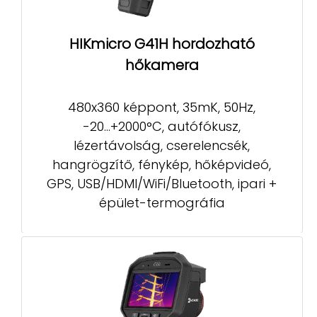
HIKmicro G41H hordozható
hőkamera
480x360 képpont, 35mK, 50Hz,
-20...+2000°C, autófókusz,
lézertávolság, cserelencsék,
hangrögzítő, fénykép, hőképvideó,
GPS, USB/HDMI/WiFi/Bluetooth, ipari +
épület-termográfia