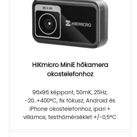
HIKmicro MiniE hőkamera
okostelefonhoz
96x96 képpont, 50mK, 25Hz,
-20...+400°C, fix fókusz, Android és
iPhone okostelefonhoz, ipari +
villamos, testhőmérséklet +/-0,5°C