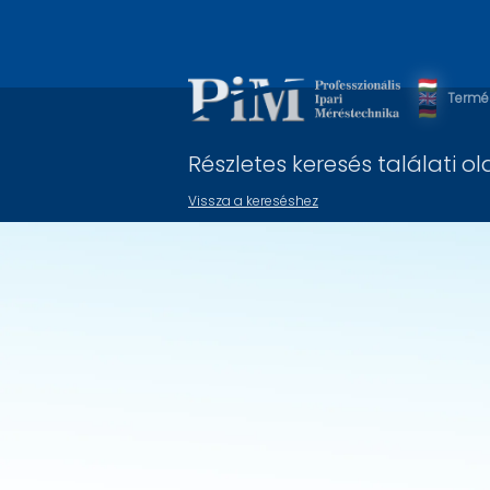
Warning
: Undefined array key 3 in
/home/pimkfthu/public
Termék
Részletes keresés találati ol
Vissza a kereséshez