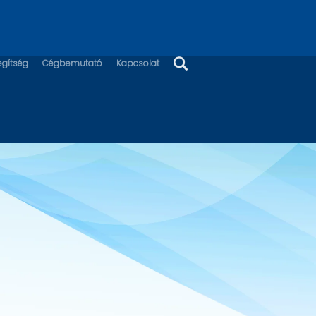
egítség
Cégbemutató
Kapcsolat