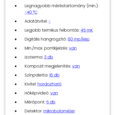
Legnagyobb méréstartomány (min.):
-40 °C
Adatátvitel:
-
Legjobb termikus felbontás:
45 mK
Digitális hangrögzítő:
60 mp/kép
Min./max. pontkijelzés:
van
Izoterma:
3 db
Kompozit megjelenítés:
van
Színpaletta:
16 db
Kivitel:
hordozható
Hőképvideó:
van
Mérőpont:
5 db
Detektor:
mikrobolométer