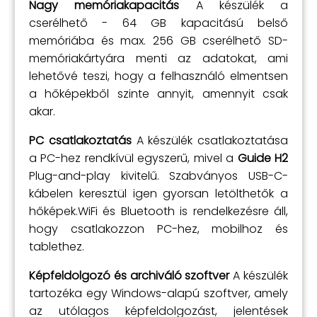
Nagy memóriakapacitás
A készülék a
cserélhető - 64 GB kapacitású belső
memóriába és max. 256 GB cserélhető SD-
memóriakártyára menti az adatokat, ami
lehetővé teszi, hogy a felhasználó elmentsen
a hőképekből szinte annyit, amennyit csak
akar.
PC csatlakoztatás
A készülék csatlakoztatása
a PC-hez rendkívül egyszerű, mivel a
Guide H2
Plug-and-play kivitelű. Szabványos USB-C-
kábelen keresztül igen gyorsan letölthetők a
hőképek.WiFi és Bluetooth is rendelkezésre áll,
hogy csatlakozzon PC-hez, mobilhoz és
tablethez.
Képfeldolgozó és archiváló szoftver
A készülék
tartozéka egy Windows-alapú szoftver, amely
az utólagos képfeldolgozást, jelentések