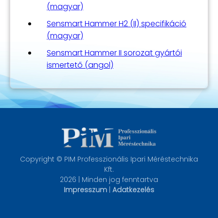
(magyar)
Sensmart Hammer H2 (II) specifikáció
(magyar)
Sensmart Hammer II sorozat gyártói
ismertető (angol)
Copyright © PIM Professzionális Ipari Méréstechnika
Kft.
2026 | Minden jog fenntartva
Impresszum
|
Adatkezelés