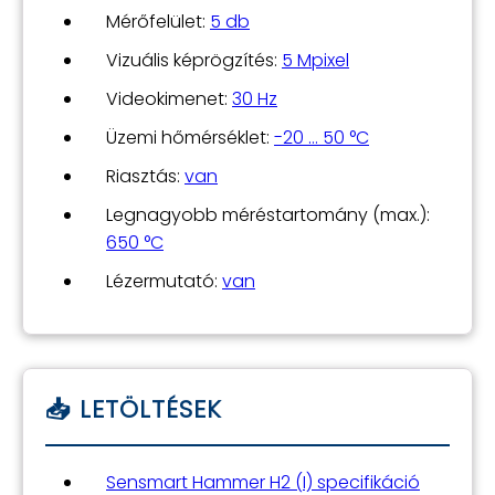
Mérőfelület:
5 db
Vizuális képrögzítés:
5 Mpixel
Videokimenet:
30 Hz
Üzemi hőmérséklet:
-20 … 50 °C
Riasztás:
van
Legnagyobb méréstartomány (max.):
650 °C
Lézermutató:
van
Sensmart Hammer H2 (I) specifikáció