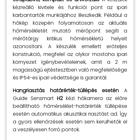
kézreálló kivitele és funkciói pont az ipari
karbantartók munkájához illeszkedik. Például a
hőkép közepén folyamatosan az aktuális
hőmérsékletét mutató mérőpont segíti a
mérőtárgy kritikus hőmérsékletű helyeit
azonosítani. A készülék emellett erőteljes
konstrukció, megfelel az olykor mostoha ipari
környezet igénybevételeinek, amit a 2 m
magasságú ejtéstesztben való megfelelősége
és IP54-es ipari védettsége is garantál.
Hangriasztás határérték-túllépés esetén
A
Guide Sensmart
H2
kézi hőkamera az előre
beállítható hőmérséklet-határérték túllépése
esetén automatikus akusztikai riasztást ad. Így
a gyors ellenőrzések esetén sem kerülhetők el
a veszélyesen forró pontok.