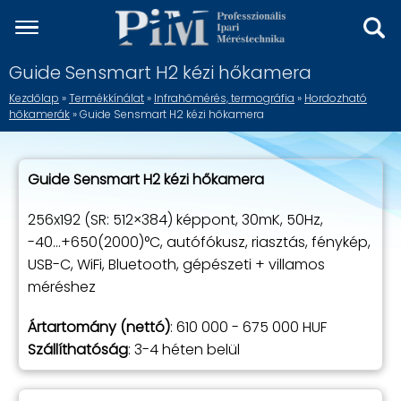
Guide Sensmart H2 kézi hőkamera
Kezdőlap
»
Termékkínálat
»
Infrahőmérés, termográfia
»
Hordozható
hőkamerák
» Guide Sensmart H2 kézi hőkamera
Guide Sensmart H2 kézi hőkamera
256x192 (SR: 512×384) képpont, 30mK, 50Hz,
-40...+650(2000)°C, autófókusz, riasztás, fénykép,
USB-C, WiFi, Bluetooth, gépészeti + villamos
méréshez
Ártartomány (nettó)
: 610 000 - 675 000 HUF
Szállíthatóság
: 3-4 héten belül