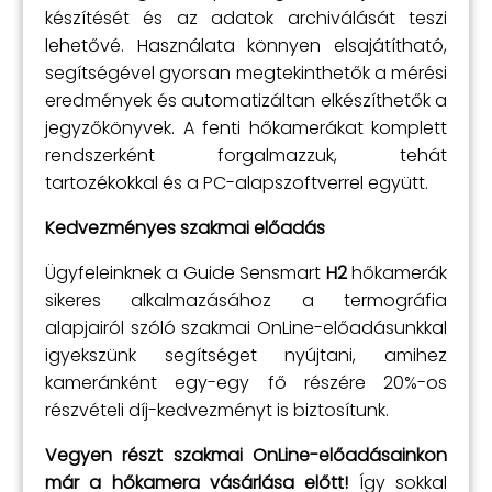
készítését és az adatok archiválását teszi
lehetővé. Használata könnyen elsajátítható,
segítségével gyorsan megtekinthetők a mérési
eredmények és automatizáltan elkészíthetők a
jegyzőkönyvek. A fenti hőkamerákat komplett
rendszerként forgalmazzuk, tehát
tartozékokkal és a PC-alapszoftverrel együtt.
Kedvezményes szakmai előadás
Ügyfeleinknek a Guide Sensmart
H2
hőkamerák
sikeres alkalmazásához a termográfia
alapjairól szóló szakmai OnLine-előadásunkkal
igyekszünk segítséget nyújtani, amihez
kameránként egy-egy fő részére 20%-os
részvételi díj-kedvezményt is biztosítunk.
Vegyen részt szakmai OnLine-előadásainkon
már a hőkamera vásárlása előtt!
Így sokkal