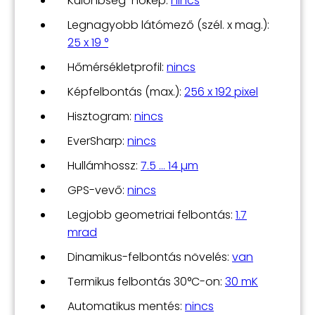
Különbség-hőkép:
nincs
Legnagyobb látómező (szél. x mag.):
25 x 19 °
Hőmérsékletprofil:
nincs
Képfelbontás (max.):
256 x 192 pixel
Hisztogram:
nincs
EverSharp:
nincs
Hullámhossz:
7.5 … 14 µm
GPS-vevő:
nincs
Legjobb geometriai felbontás:
1.7
mrad
Dinamikus-felbontás növelés:
van
Termikus felbontás 30°C-on:
30 mK
Automatikus mentés:
nincs