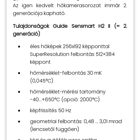
Az igen kedvelt hőkamerasorozat immár 2.
generációja kapható.
Tulajdonságok Guide Sensmart H2 II (= 2.
generáció)
éles hőképek 256x192 képponttal
SuperResolution felbontás 512×384
képpont
hőmérséklet-felbontás 30 mK
(0,045°C)
hőmérséklet-mérési tartomány
-40...+650°C (opció: 2000°C)
képfrissítés 50 Hz
geometriai felbontás: 0,48 ... 3,01 mrad
(lencsetől függően)