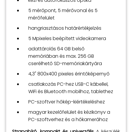
kézi és autófókuszos optika
5 mérőpont, 5 mérővonal és 5
mérőfelület
hangriasztásos határértékjelzés
5 Mpixeles beépített videokamera
adattárolás 64 GB belső
memóriában és max. 256 GB
cserélhető SD-memóriakártyára
4,3" 800x400 pixeles érintőképernyő
csatlakozás PC-hez USB-C kábellel,
WiFi és Bluetooth mobilhoz, tablethez
PC-szoftver hőkép-kiértékeléshez
magyar kezelőfelület és kézikönyv a
PC-szoftverhez és a hőkamerához
Strapabíró, kompakt és univerzális
A készülék