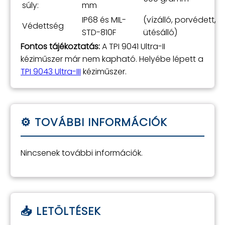
súly:
mm
IP68 és MIL-
(vízálló, porvédett,
Védettség
STD-810F
ütésálló)
Fontos tájékoztatás:
A TPI 9041 Ultra-II
kéziműszer már nem kapható. Helyébe lépett a
TPI 9043 Ultra-III
kéziműszer.
Nincsenek további információk.