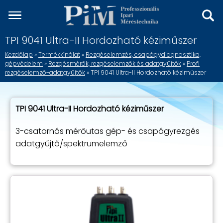
TPI 9041 Ultra-II Hordozható kéziműszer
Kezdőlap
»
Termékkínálat
»
Rezgéselemzés, csapágydiagnosztika,
gépvédelem
»
Rezgésmérők, rezgéselemzők és adatgyűjtők
»
Profi
rezgéselemző-adatgyűjtők
» TPI 9041 Ultra-II Hordozható kéziműszer
TPI 9041 Ultra-II Hordozható kéziműszer
3-csatornás mérőutas gép- és csapágyrezgés
adatgyűjtő/spektrumelemző