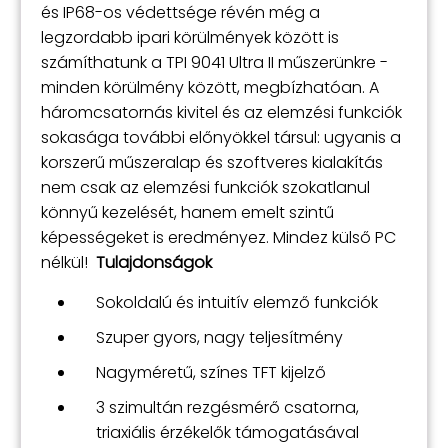
és IP68-os védettsége révén még a
legzordabb ipari körülmények között is
számíthatunk a TPI 9041 Ultra II műszerünkre -
minden körülmény között, megbízhatóan. A
háromcsatornás kivitel és az elemzési funkciók
sokasága további előnyökkel társul: ugyanis a
korszerű műszeralap és szoftveres kialakítás
nem csak az elemzési funkciók szokatlanul
könnyű kezelését, hanem emelt szintű
képességeket is eredményez. Mindez külső PC
nélkül!
Tulajdonságok
Sokoldalú és intuitív elemző funkciók
Szuper gyors, nagy teljesítmény
Nagyméretű, színes TFT kijelző
3 szimultán rezgésmérő csatorna,
triaxiális érzékelők támogatásával