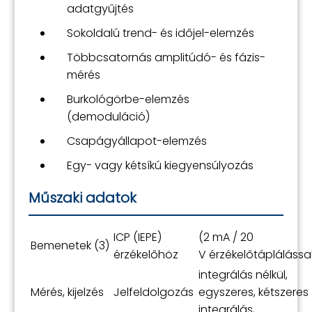
adatgyűjtés
Sokoldalú trend- és időjel-elemzés
Többcsatornás amplitúdó- és fázis-
mérés
Burkológörbe-elemzés
(demoduláció)
Csapágyállapot-elemzés
Egy- vagy kétsíkú kiegyensúlyozás
Műszaki adatok
ICP (IEPE)
(2 mA / 20
Bemenetek (3)
érzékelőhöz
V érzékelőtáplálássa
integrálás nélkül,
Mérés, kijelzés
Jelfeldolgozás
egyszeres, kétszeres
integrálás,