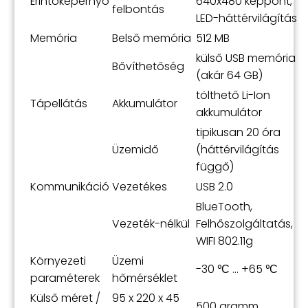
Érintőképernyő
640x480 képpont,
felbontás
LED-háttérvilágítás
Memória
Belső memória
512 MB
külső USB memória
Bővíthetőség
(akár 64 GB)
tölthető Li-Ion
Tápellátás
Akkumulátor
akkumulátor
tipikusan 20 óra
Üzemidő
(háttérvilágítás
függő)
Kommunikáció
Vezetékes
USB 2.0
BlueTooth,
Vezeték-nélkül
Felhőszolgáltatás,
WIFI 802.11g
Környezeti
Üzemi
-30 °С ... +65 °С
paraméterek
hőmérséklet
Külső méret /
95 x 220 x 45
500 gramm