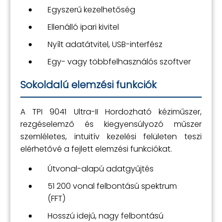
Egyszerű kezelhetőség
Ellenálló ipari kivitel
Nyílt adatátvitel, USB-interfész
Egy- vagy többfelhasználós szoftver
Sokoldalú elemzési funkciók
A TPI 9041 Ultra-II Hordozható kéziműszer,
rezgéselemző és kiegyensúlyozó műszer
szemléletes, intuitív kezelési felületen teszi
elérhetővé a fejlett elemzési funkciókat.
Útvonal-alapú adatgyűjtés
51 200 vonal felbontású spektrum
(FFT)
Hosszú idejű, nagy felbontású