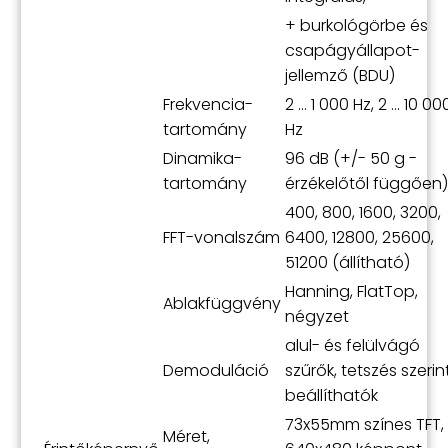
+ burkológörbe és
csapágyállapot-
jellemző (BDU)
Frekvencia-
2 ... 1 000 Hz, 2 ... 10 00
tartomány
Hz
Dinamika-
96 dB (+/- 50 g -
tartomány
érzékelőtől függően)
400, 800, 1600, 3200,
FFT-vonalszám
6400, 12800, 25600,
51200 (állítható)
Hanning, FlatTop,
Ablakfüggvény
négyzet
alul- és felülvágó
Demoduláció
szűrők, tetszés szerin
beállíthatók
73x55mm színes TFT,
Méret,