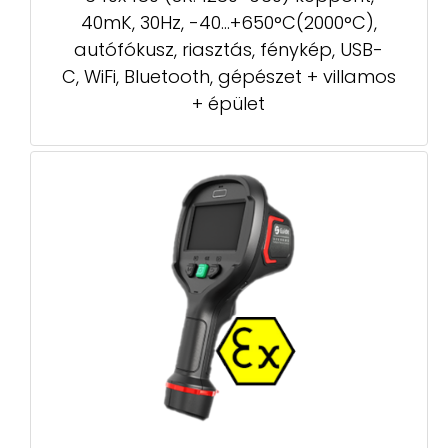
40mK, 30Hz, -40...+650°C(2000°C),
autófókusz, riasztás, fénykép, USB-
C, WiFi, Bluetooth, gépészet + villamos
+ épület