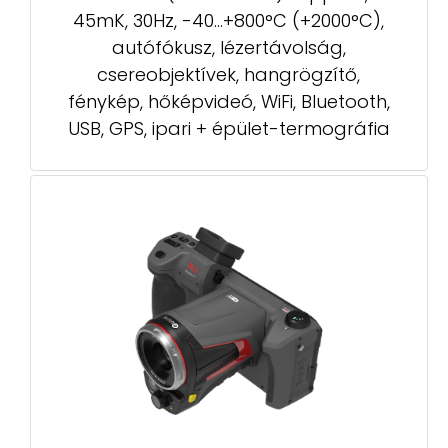
45mK, 30Hz, -40...+800°C (+2000°C),
autófókusz, lézertávolság,
csereobjektívek, hangrögzítő,
fénykép, hőképvideó, WiFi, Bluetooth,
USB, GPS, ipari + épület-termográfia