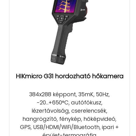
HIKmicro G31 hordozható hőkamera
384x288 képpont, 35mK, 50Hz,
-20...+650°C, autófókusz,
lézertávolság, cserelencsék,
hangrögzítő, fénykép, hőképvideó,
GPS, USB/HDMI/WiFi/Bluetooth, ipari +
épület-termográfia