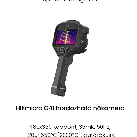
HIKmicro G41 hordozható hőkamera
480x360 képpont, 35mK, 50Hz,
-20...+650°C(2000°C), autófókusz,