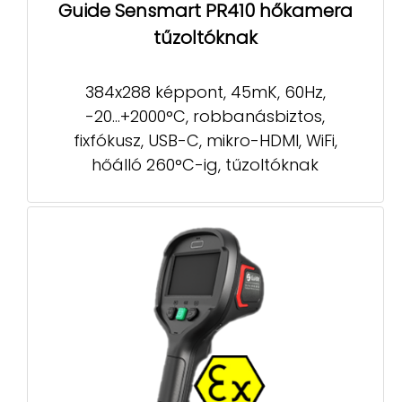
Guide Sensmart PR410 hőkamera
tűzoltóknak
384x288 képpont, 45mK, 60Hz,
-20...+2000°C, robbanásbiztos,
fixfókusz, USB-C, mikro-HDMI, WiFi,
hőálló 260°C-ig, tűzoltóknak