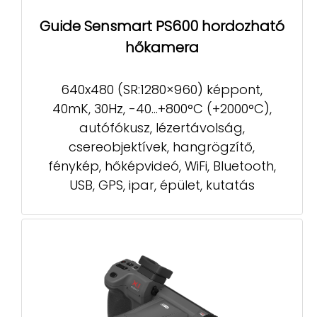
Guide Sensmart PS600 hordozható
hőkamera
640x480 (SR:1280×960) képpont,
40mK, 30Hz, -40...+800°C (+2000°C),
autófókusz, lézertávolság,
csereobjektívek, hangrögzítő,
fénykép, hőképvideó, WiFi, Bluetooth,
USB, GPS, ipar, épület, kutatás