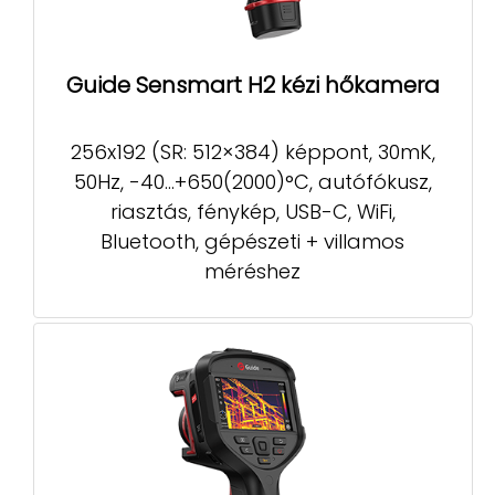
Guide Sensmart H2 kézi hőkamera
256x192 (SR: 512×384) képpont, 30mK,
50Hz, -40...+650(2000)°C, autófókusz,
riasztás, fénykép, USB-C, WiFi,
Bluetooth, gépészeti + villamos
méréshez