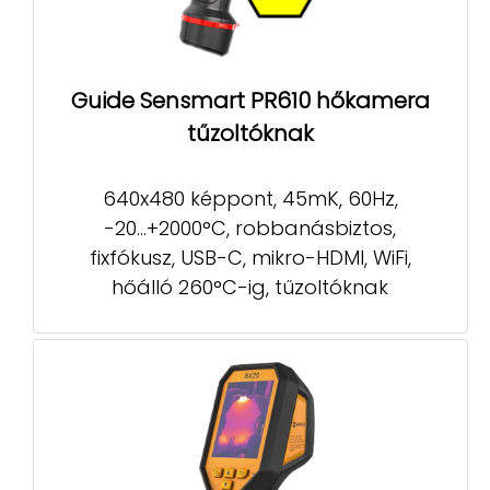
Guide Sensmart PR610 hőkamera
tűzoltóknak
640x480 képpont, 45mK, 60Hz,
-20...+2000°C, robbanásbiztos,
fixfókusz, USB-C, mikro-HDMI, WiFi,
hőálló 260°C-ig, tűzoltóknak