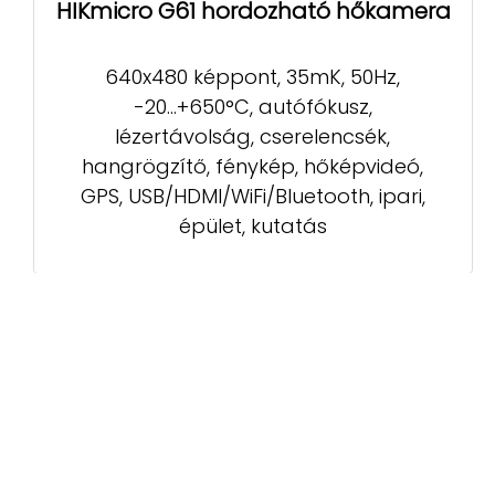
HIKmicro G61 hordozható hőkamera
640x480 képpont, 35mK, 50Hz,
-20...+650°C, autófókusz,
lézertávolság, cserelencsék,
hangrögzítő, fénykép, hőképvideó,
GPS, USB/HDMI/WiFi/Bluetooth, ipari,
épület, kutatás