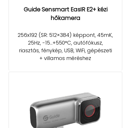
Guide Sensmart EasIR E2+ kézi
hőkamera
256x192 (SR: 512×384) képpont, 45mK,
25Hz, -15...+550°C, autófókusz,
riasztás, fénykép, USB, WiFi, gépészeti
+ villamos méréshez