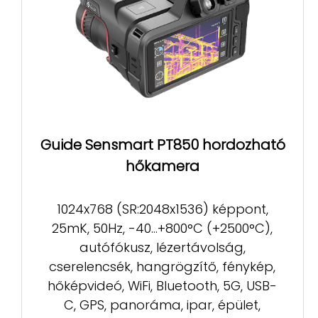
Guide Sensmart PT850 hordozható
hőkamera
1024x768 (SR:2048x1536) képpont,
25mK, 50Hz, -40...+800°C (+2500°C),
autófókusz, lézertávolság,
cserelencsék, hangrögzítő, fénykép,
hőképvideó, WiFi, Bluetooth, 5G, USB-
C, GPS, panoráma, ipar, épület,