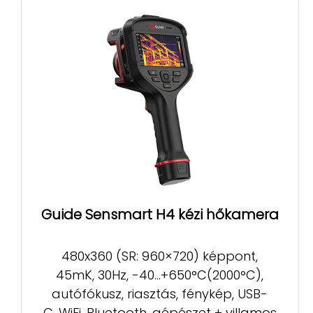
Guide Sensmart H4 kézi hőkamera
480x360 (SR: 960×720) képpont,
45mK, 30Hz, -40...+650°C(2000°C),
autófókusz, riasztás, fénykép, USB-
C, WiFi, Bluetooth, gépészet + villamos