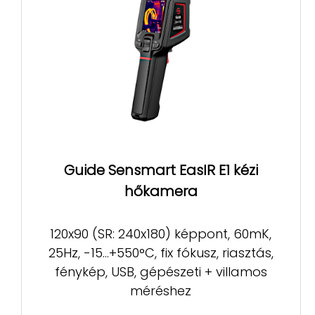
Guide Sensmart EasIR E1 kézi
hőkamera
120x90 (SR: 240x180) képpont, 60mK,
25Hz, -15...+550°C, fix fókusz, riasztás,
fénykép, USB, gépészeti + villamos
méréshez