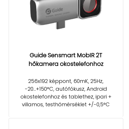
Guide Sensmart MobIR 2T
hőkamera okostelefonhoz
256x192 képpont, 60mK, 25Hz,
-20...+150°C, autófókusz, Android
okostelefonhoz és tablethez, ipari +
villamos, testhőmérséklet +/-0,5°C