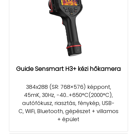
Guide Sensmart H3+ kézi hőkamera
384x288 (SR: 768×576) képpont,
45mK, 30Hz, -40...+650°C(2000°C),
autófókusz, riasztás, fénykép, USB-
C, WiFi, Bluetooth, gépészet + villamos
+ épület