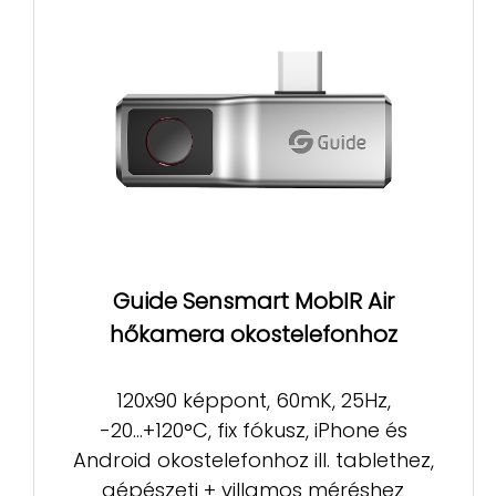
Guide Sensmart MobIR Air
hőkamera okostelefonhoz
120x90 képpont, 60mK, 25Hz,
-20...+120°C, fix fókusz, iPhone és
Android okostelefonhoz ill. tablethez,
gépészeti + villamos méréshez