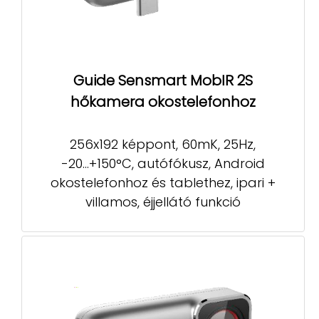
Guide Sensmart MobIR 2S
hőkamera okostelefonhoz
256x192 képpont, 60mK, 25Hz,
-20...+150°C, autófókusz, Android
okostelefonhoz és tablethez, ipari +
villamos, éjjellátó funkció