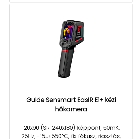
Guide Sensmart EasIR E1+ kézi
hőkamera
120x90 (SR: 240x180) képpont, 60mK,
25Hz, -15...+550°C, fix fókusz, riasztás,