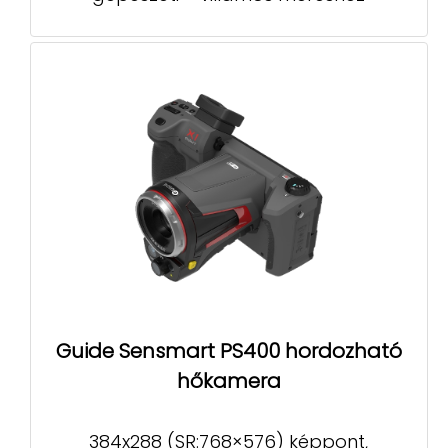
Guide Sensmart PS400 hordozható
hőkamera
384x288 (SR:768×576) képpont,