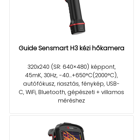
Guide Sensmart H3 kézi hőkamera
320x240 (SR: 640×480) képpont,
45mK, 30Hz, -40...+650°C(2000°C),
autófókusz, riasztás, fénykép, USB-
C, WiFi, Bluetooth, gépészeti + villamos
méréshez