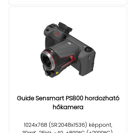
Guide Sensmart PS800 hordozható
hőkamera
1024x768 (SR:2048x1536) képpont,
30mK, 25Hz, -40...+800°C (+2000°C),