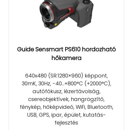
Guide Sensmart PS610 hordozható
hőkamera
640x480 (SR:1280×960) képpont,
30mK, 30Hz, -40...+800°C (+2000°C),
autófókusz, lézertávolság,
csereobjektívek, hangrögzítő,
fénykép, hőképvideó, WiFi, Bluetooth,
USB, GPS, ipar, épület, kutatás-
fejlesztés