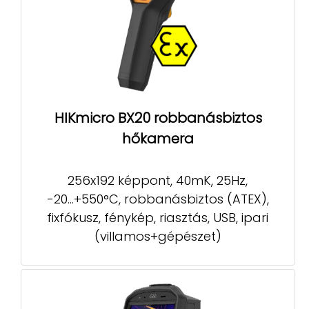
HIKmicro BX20 robbanásbiztos
hőkamera
256x192 képpont, 40mK, 25Hz,
-20...+550°C, robbanásbiztos (ATEX),
fixfókusz, fénykép, riasztás, USB, ipari
(villamos+gépészet)