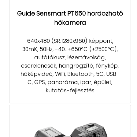
Guide Sensmart PT650 hordozható
hőkamera
640x480 (SR:1280x960) képpont,
30mK, 50Hz, -40...+650°C (+2500°C),
autófókusz, lézertávolság,
cserelencsék, hangrögzítő, fénykép,
hőképvideó, WiFi, Bluetooth, 5G, USB-
C, GPS, panoráma, ipar, épület,
kutatás-fejlesztés