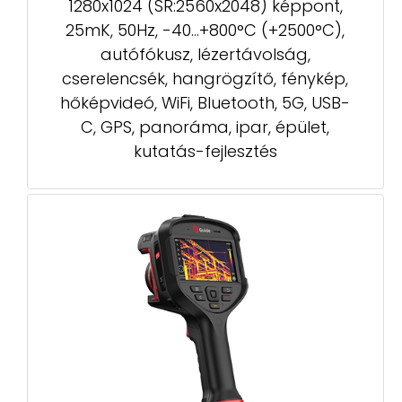
1280x1024 (SR:2560x2048) képpont,
25mK, 50Hz, -40...+800°C (+2500°C),
autófókusz, lézertávolság,
cserelencsék, hangrögzítő, fénykép,
hőképvideó, WiFi, Bluetooth, 5G, USB-
C, GPS, panoráma, ipar, épület,
kutatás-fejlesztés