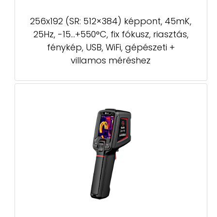
256x192 (SR: 512×384) képpont, 45mK,
25Hz, -15...+550°C, fix fókusz, riasztás,
fénykép, USB, WiFi, gépészeti +
villamos méréshez