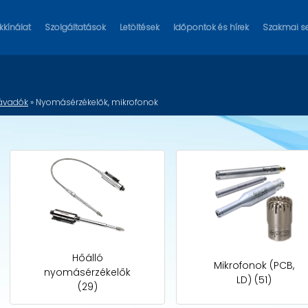
kínálat
Szolgáltatások
Letöltések
Időpontok és hírek
Szakmai s
 távadók
» Nyomásérzékelők, mikrofonok
Hőálló
Mikrofonok (PCB,
nyomásérzékelők
LD) (51)
(29)