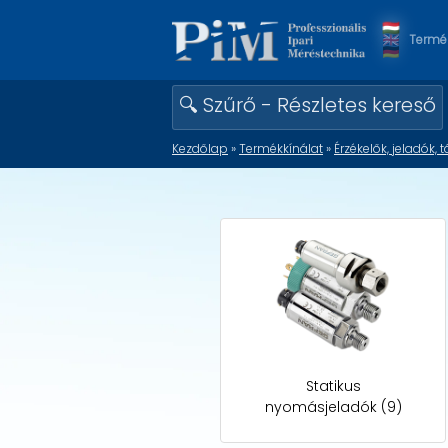
Termék
🔍 Szűrő - Részletes kereső
Kezdőlap
»
Termékkínálat
»
Érzékelők, jeladók,
Statikus
nyomásjeladók (9)