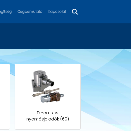
egítség
Cégbemutató
Kapcsolat
Dinamikus
nyomásjeladók (60)