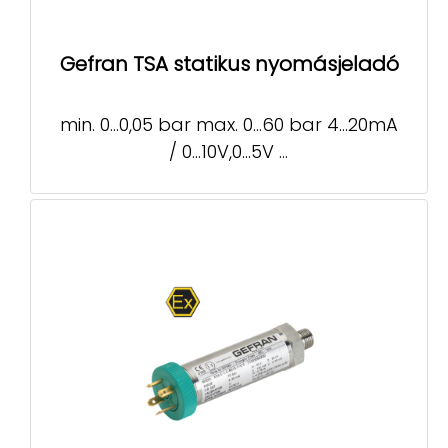
Gefran TSA statikus nyomásjeladó
min. 0…0,05 bar max. 0…60 bar 4…20mA
/ 0…10V,0…5V ...