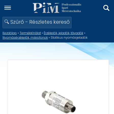
🔍 Szűrő - Részletes kereső
Kezdőlap
»
Termékkínálat
»
Érzékelők, jeladók, távadók
»
Nyomásérzékelők, mikrofonok
» Statikus nyomásjeladók