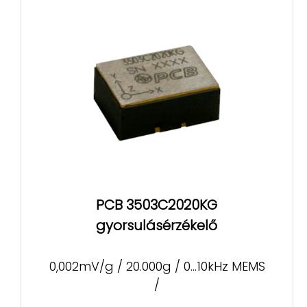
PCB 3503C2020KG
gyorsulásérzékelő
0,002mV/g / 20.000g / 0...10kHz MEMS
/