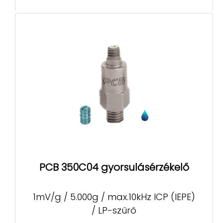
PCB 350C04 gyorsulásérzékelő
1mV/g / 5.000g / max.10kHz ICP (IEPE)
/ LP-szűrő