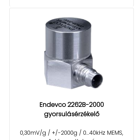
Endevco 2262B-2000
gyorsulásérzékelő
0,30mV/g / +/-2000g / 0...40kHz MEMS,