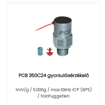
PCB 350C24 gyorsulásérzékelő
1mV/g / 5.000g / max.10kHz ICP (IEPE)
/ földfüggetlen