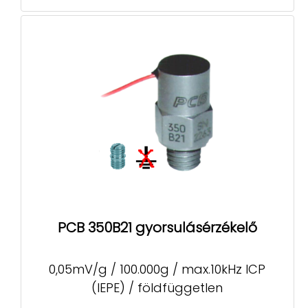
PCB 350B21 gyorsulásérzékelő
0,05mV/g / 100.000g / max.10kHz ICP
(IEPE) / földfüggetlen