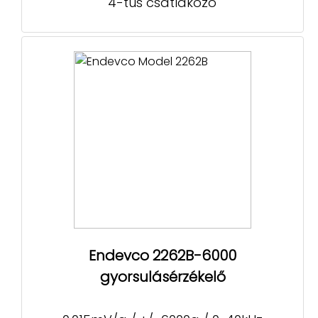
4-tűs csatlakozó
Endevco 2262B-6000
gyorsulásérzékelő