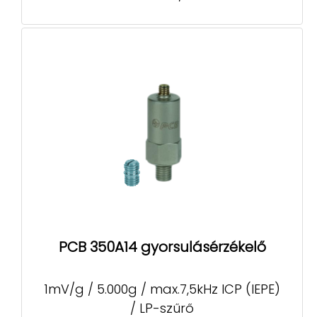
PCB 350A14 gyorsulásérzékelő
1mV/g / 5.000g / max.7,5kHz ICP (IEPE)
/ LP-szűrő