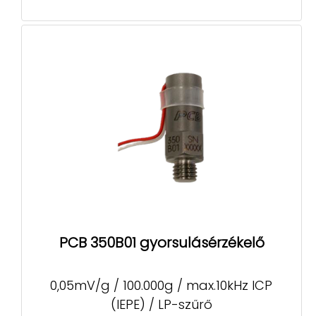
PCB 350B01 gyorsulásérzékelő
0,05mV/g / 100.000g / max.10kHz ICP
(IEPE) / LP-szűrő