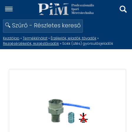
🔍 Szűrő - Részletes kereső
Kezdőlap
»
Termékkínálat
»
Érzékelők, jeladók, távadók
»
Rezgésérzékelők, rezgéstávadók
» Sokk (ütés) gyorsulásjeladók