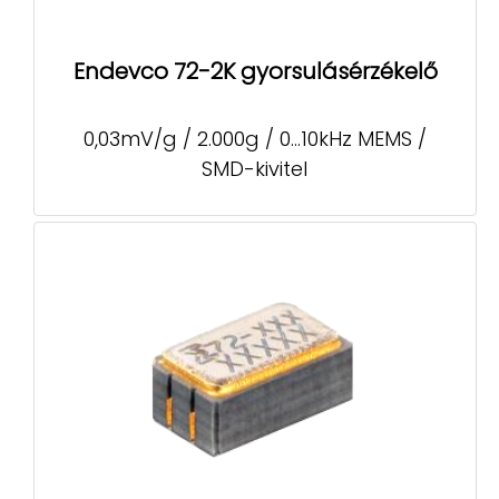
Endevco 72-2K gyorsulásérzékelő
0,03mV/g / 2.000g / 0...10kHz MEMS /
SMD-kivitel