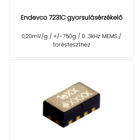
Endevco 7231C gyorsulásérzékelő
0,20mV/g / +/-750g / 0...3kHz MEMS /
törésteszthez