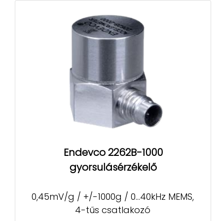
Endevco 2262B-1000
gyorsulásérzékelő
0,45mV/g / +/-1000g / 0...40kHz MEMS,
4-tűs csatlakozó