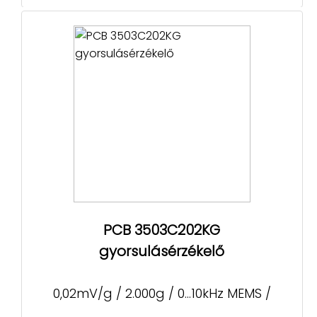
PCB 3503C202KG
gyorsulásérzékelő
0,02mV/g / 2.000g / 0...10kHz MEMS /