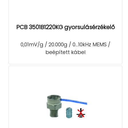
PCB 3501B1220KG gyorsulásérzékelő
0,01mV/g / 20.000g / 0...10kHz MEMS /
beépített kábel