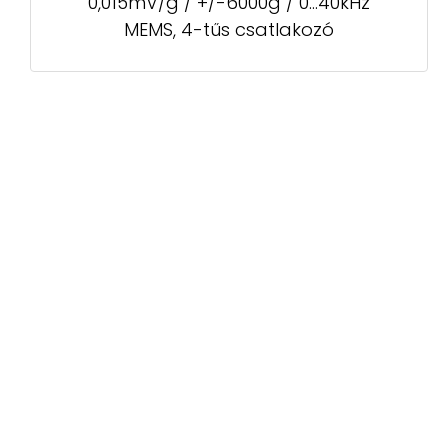
0,015mV/g / +/-6000g / 0...40kHz
MEMS, 4-tűs csatlakozó