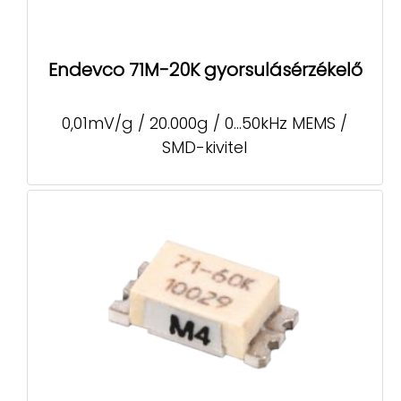
Endevco 71M-20K gyorsulásérzékelő
0,01mV/g / 20.000g / 0...50kHz MEMS /
SMD-kivitel